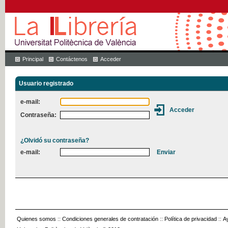
Principal
Contáctenos
Acceder
Usuario registrado
e-mail:
Contraseña:
¿Olvidó su contraseña?
e-mail:
Quienes somos
::
Condiciones generales de contratación
::
Política de privacidad
::
A