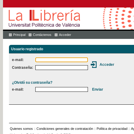
Principal
Contáctenos
Acceder
Usuario registrado
e-mail:
Contraseña:
¿Olvidó su contraseña?
e-mail:
Quienes somos
::
Condiciones generales de contratación
::
Política de privacidad
::
A