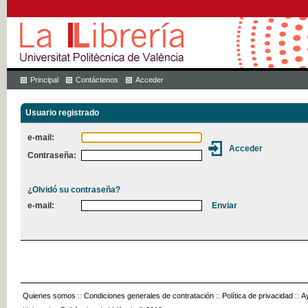
Principal
Contáctenos
Acceder
Usuario registrado
e-mail:
Contraseña:
¿Olvidó su contraseña?
e-mail:
Quienes somos
::
Condiciones generales de contratación
::
Política de privacidad
::
A