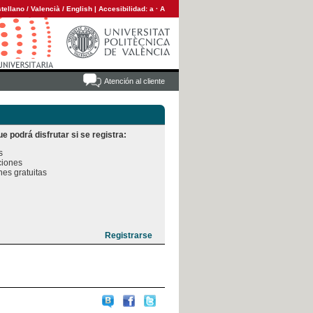
tellano
/
Valencià
/
English
|
Accesibilidad:
a
·
A
Atención al cliente
e podrá disfrutar si se registra:


iones

es gratuitas
