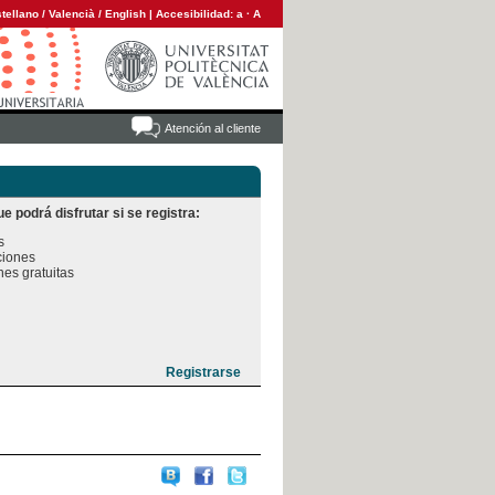
tellano
/
Valencià
/
English
|
Accesibilidad:
a
·
A
Atención al cliente
e podrá disfrutar si se registra:


iones

es gratuitas
