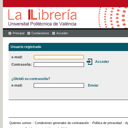
Principal
Contáctenos
Acceder
Usuario registrado
e-mail:
Contraseña:
¿Olvidó su contraseña?
e-mail:
Quienes somos
::
Condiciones generales de contratación
::
Política de privacidad
::
A