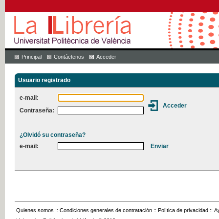
Principal
Contáctenos
Acceder
Usuario registrado
e-mail:
Contraseña:
¿Olvidó su contraseña?
e-mail:
Quienes somos
::
Condiciones generales de contratación
::
Política de privacidad
::
A