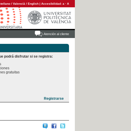
tellano
/
Valencià
/
English
|
Accesibilidad:
a
·
A
Atención al cliente
e podrá disfrutar si se registra:


iones

es gratuitas
