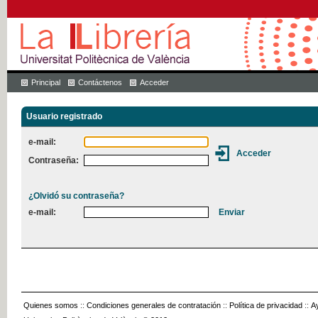
Principal
Contáctenos
Acceder
Usuario registrado
e-mail:
Contraseña:
¿Olvidó su contraseña?
e-mail:
Quienes somos
::
Condiciones generales de contratación
::
Política de privacidad
::
A