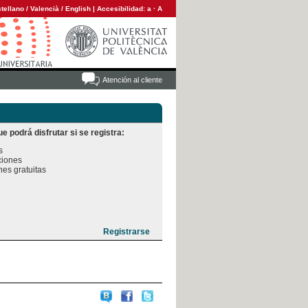
tellano
/
Valencià
/
English
|
Accesibilidad:
a
·
A
Atención al cliente
e podrá disfrutar si se registra:


iones

es gratuitas
