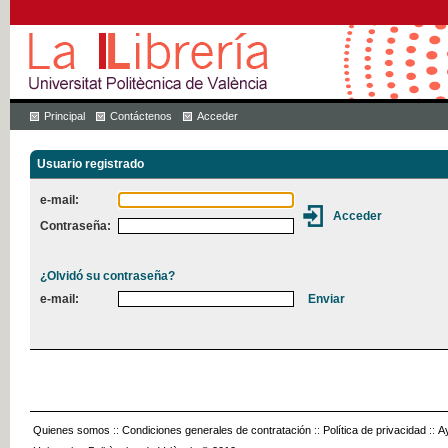
Principal
Contáctenos
Acceder
Usuario registrado
e-mail:
Contraseña:
¿Olvidó su contraseña?
e-mail:
Quienes somos
::
Condiciones generales de contratación
::
Política de privacidad
::
A