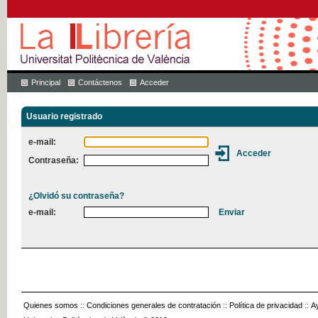
Principal
Contáctenos
Acceder
Usuario registrado
e-mail:
Contraseña:
¿Olvidó su contraseña?
e-mail:
Quienes somos
::
Condiciones generales de contratación
::
Política de privacidad
::
A