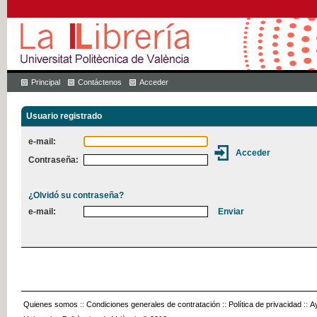
Principal
Contáctenos
Acceder
Usuario registrado
e-mail:
Contraseña:
¿Olvidó su contraseña?
e-mail:
Quienes somos
::
Condiciones generales de contratación
::
Política de privacidad
::
A