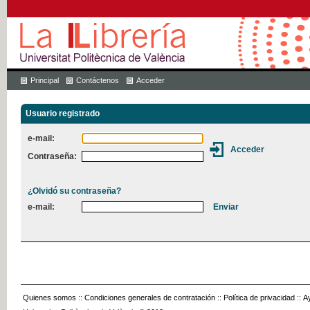
Principal
Contáctenos
Acceder
Usuario registrado
e-mail:
Contraseña:
¿Olvidó su contraseña?
e-mail:
Quienes somos
::
Condiciones generales de contratación
::
Política de privacidad
::
A