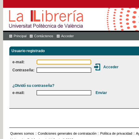
Principal
Contáctenos
Acceder
Usuario registrado
e-mail:
Contraseña:
¿Olvidó su contraseña?
e-mail:
Quienes somos
::
Condiciones generales de contratación
::
Política de privacidad
::
A