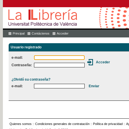
Principal
Contáctenos
Acceder
Usuario registrado
e-mail:
Contraseña:
¿Olvidó su contraseña?
e-mail:
Quienes somos
::
Condiciones generales de contratación
::
Política de privacidad
::
A