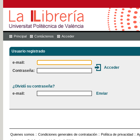
Principal
Contáctenos
Acceder
Usuario registrado
e-mail:
Contraseña:
¿Olvidó su contraseña?
e-mail:
Quienes somos
::
Condiciones generales de contratación
::
Política de privacidad
::
A