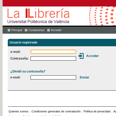
Principal
Contáctenos
Acceder
Usuario registrado
e-mail:
Contraseña:
¿Olvidó su contraseña?
e-mail:
Quienes somos
::
Condiciones generales de contratación
::
Política de privacidad
::
A