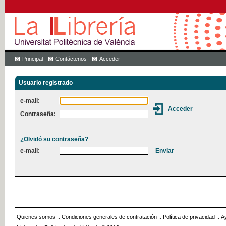
Principal
Contáctenos
Acceder
Usuario registrado
e-mail:
Contraseña:
¿Olvidó su contraseña?
e-mail:
Quienes somos
::
Condiciones generales de contratación
::
Política de privacidad
::
A