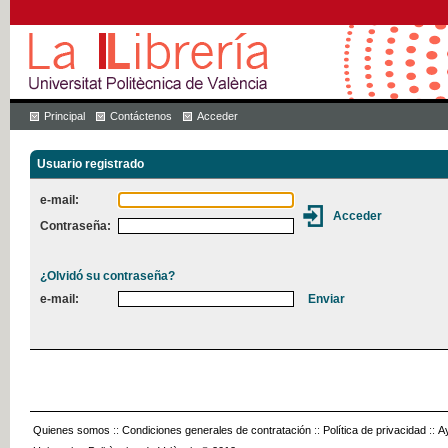
Principal
Contáctenos
Acceder
Usuario registrado
e-mail:
Contraseña:
¿Olvidó su contraseña?
e-mail:
Quienes somos
::
Condiciones generales de contratación
::
Política de privacidad
::
A