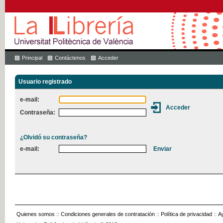
Principal
Contáctenos
Acceder
Usuario registrado
e-mail:
Contraseña:
¿Olvidó su contraseña?
e-mail:
Quienes somos
::
Condiciones generales de contratación
::
Política de privacidad
::
A