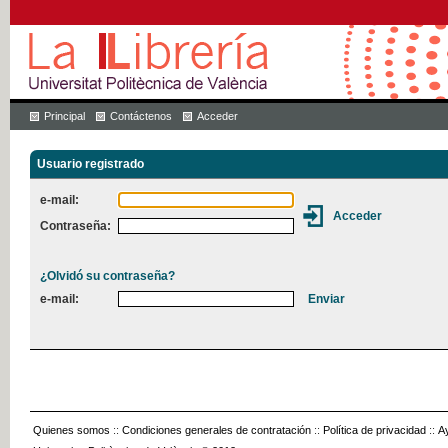
Principal
Contáctenos
Acceder
Usuario registrado
e-mail:
Contraseña:
¿Olvidó su contraseña?
e-mail:
Quienes somos
::
Condiciones generales de contratación
::
Política de privacidad
::
A