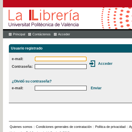
Principal
Contáctenos
Acceder
Usuario registrado
e-mail:
Contraseña:
¿Olvidó su contraseña?
e-mail:
Quienes somos
::
Condiciones generales de contratación
::
Política de privacidad
::
A