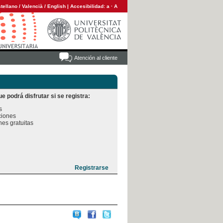
tellano
/
Valencià
/
English
|
Accesibilidad:
a
·
A
Atención al cliente
e podrá disfrutar si se registra:


iones

es gratuitas
