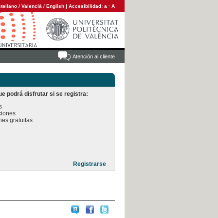
tellano
/
Valencià
/
English
|
Accesibilidad:
a
·
A
Atención al cliente
e podrá disfrutar si se registra:


iones

es gratuitas
