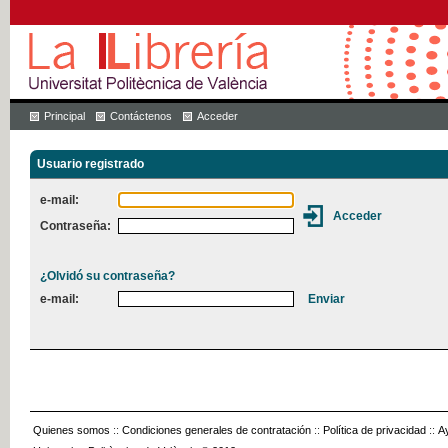
Principal
Contáctenos
Acceder
Usuario registrado
e-mail:
Contraseña:
¿Olvidó su contraseña?
e-mail:
Quienes somos
::
Condiciones generales de contratación
::
Política de privacidad
::
A