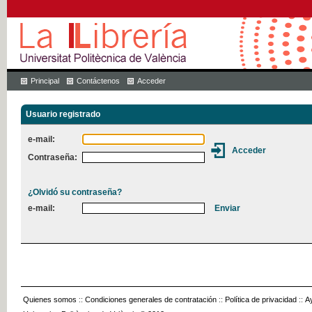
Principal
Contáctenos
Acceder
Usuario registrado
e-mail:
Contraseña:
¿Olvidó su contraseña?
e-mail:
Quienes somos
::
Condiciones generales de contratación
::
Política de privacidad
::
A