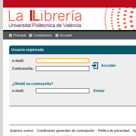
Principal
Contáctenos
Acceder
Usuario registrado
e-mail:
Contraseña:
¿Olvidó su contraseña?
e-mail:
Quienes somos
::
Condiciones generales de contratación
::
Política de privacidad
::
A