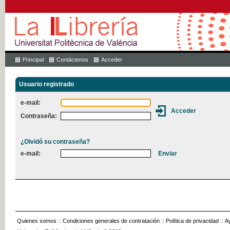
Principal
Contáctenos
Acceder
Usuario registrado
e-mail:
Contraseña:
¿Olvidó su contraseña?
e-mail:
Quienes somos
::
Condiciones generales de contratación
::
Política de privacidad
::
A