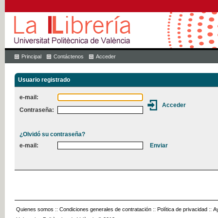
Principal
Contáctenos
Acceder
Usuario registrado
e-mail:
Contraseña:
¿Olvidó su contraseña?
e-mail:
Quienes somos
::
Condiciones generales de contratación
::
Política de privacidad
::
A