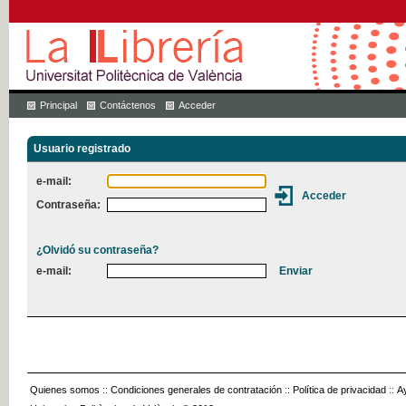
Principal
Contáctenos
Acceder
Usuario registrado
e-mail:
Contraseña:
¿Olvidó su contraseña?
e-mail:
Quienes somos
::
Condiciones generales de contratación
::
Política de privacidad
::
A