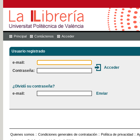
Principal
Contáctenos
Acceder
Usuario registrado
e-mail:
Contraseña:
¿Olvidó su contraseña?
e-mail:
Quienes somos
::
Condiciones generales de contratación
::
Política de privacidad
::
A