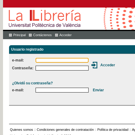
Principal
Contáctenos
Acceder
Usuario registrado
e-mail:
Contraseña:
¿Olvidó su contraseña?
e-mail:
Quienes somos
::
Condiciones generales de contratación
::
Política de privacidad
::
A