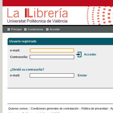
Principal
Contáctenos
Acceder
Usuario registrado
e-mail:
Contraseña:
¿Olvidó su contraseña?
e-mail:
Quienes somos
::
Condiciones generales de contratación
::
Política de privacidad
::
A