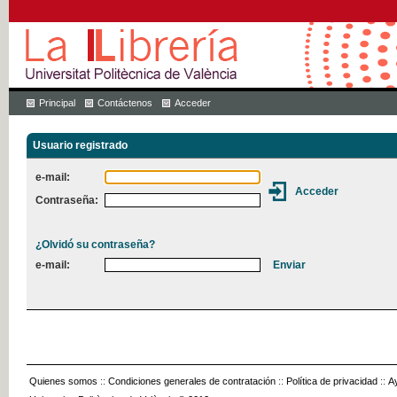
Principal
Contáctenos
Acceder
Usuario registrado
e-mail:
Contraseña:
¿Olvidó su contraseña?
e-mail:
Quienes somos
::
Condiciones generales de contratación
::
Política de privacidad
::
A