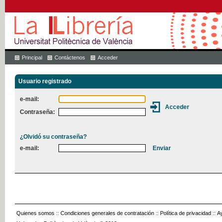
Principal
Contáctenos
Acceder
Usuario registrado
e-mail:
Contraseña:
¿Olvidó su contraseña?
e-mail:
Quienes somos
::
Condiciones generales de contratación
::
Política de privacidad
::
A