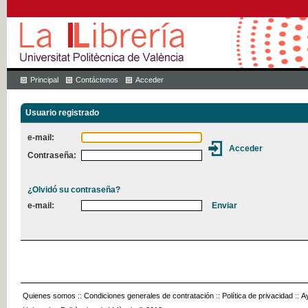
Principal
Contáctenos
Acceder
Usuario registrado
e-mail:
Contraseña:
¿Olvidó su contraseña?
e-mail:
Quienes somos
::
Condiciones generales de contratación
::
Política de privacidad
::
A