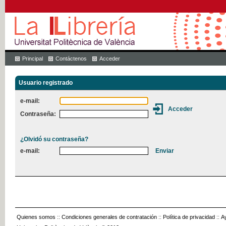
Principal
Contáctenos
Acceder
Usuario registrado
e-mail:
Contraseña:
¿Olvidó su contraseña?
e-mail:
Quienes somos
::
Condiciones generales de contratación
::
Política de privacidad
::
A