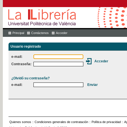
Principal
Contáctenos
Acceder
Usuario registrado
e-mail:
Contraseña:
¿Olvidó su contraseña?
e-mail:
Quienes somos
::
Condiciones generales de contratación
::
Política de privacidad
::
A