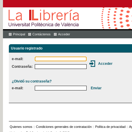
Principal
Contáctenos
Acceder
Usuario registrado
e-mail:
Contraseña:
¿Olvidó su contraseña?
e-mail:
Quienes somos
::
Condiciones generales de contratación
::
Política de privacidad
::
A