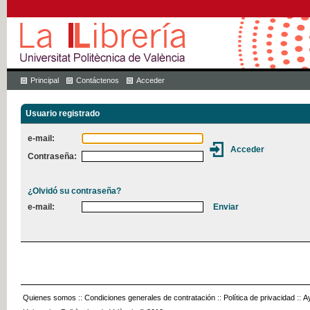
Principal
Contáctenos
Acceder
Usuario registrado
e-mail:
Contraseña:
¿Olvidó su contraseña?
e-mail:
Quienes somos
::
Condiciones generales de contratación
::
Política de privacidad
::
A