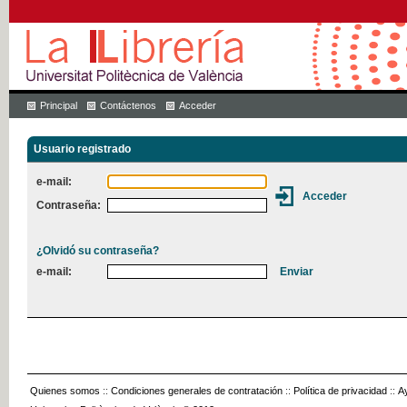
Principal
Contáctenos
Acceder
Usuario registrado
e-mail:
Contraseña:
¿Olvidó su contraseña?
e-mail:
Quienes somos
::
Condiciones generales de contratación
::
Política de privacidad
::
A