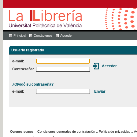
Principal
Contáctenos
Acceder
Usuario registrado
e-mail:
Contraseña:
¿Olvidó su contraseña?
e-mail:
Quienes somos
::
Condiciones generales de contratación
::
Política de privacidad
::
A