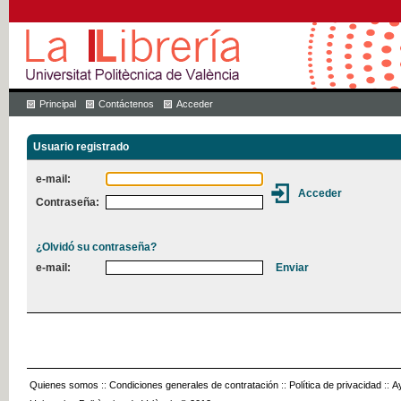
Principal
Contáctenos
Acceder
Usuario registrado
e-mail:
Contraseña:
¿Olvidó su contraseña?
e-mail:
Quienes somos
::
Condiciones generales de contratación
::
Política de privacidad
::
A