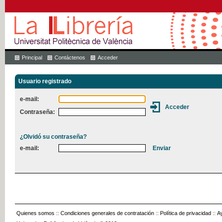
Principal
Contáctenos
Acceder
Usuario registrado
e-mail:
Contraseña:
¿Olvidó su contraseña?
e-mail:
Quienes somos
::
Condiciones generales de contratación
::
Política de privacidad
::
A