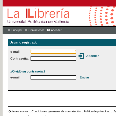
Principal
Contáctenos
Acceder
Usuario registrado
e-mail:
Contraseña:
¿Olvidó su contraseña?
e-mail:
Quienes somos
::
Condiciones generales de contratación
::
Política de privacidad
::
A