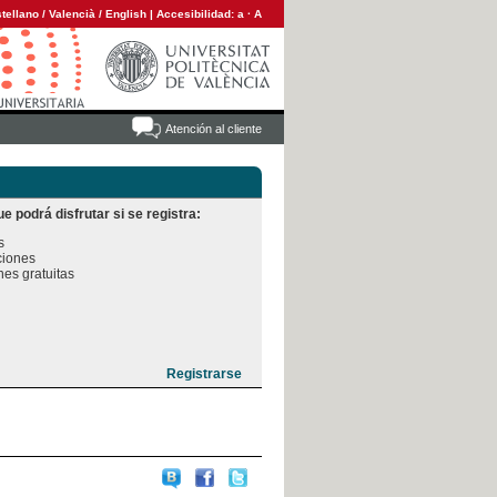
tellano
/
Valencià
/
English
|
Accesibilidad:
a
·
A
Atención al cliente
e podrá disfrutar si se registra:


iones

es gratuitas
