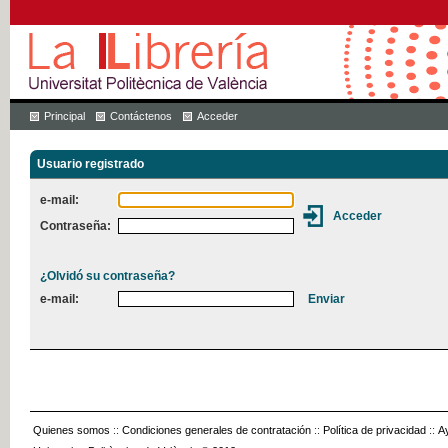
Principal
Contáctenos
Acceder
Usuario registrado
e-mail:
Contraseña:
¿Olvidó su contraseña?
e-mail:
Quienes somos
::
Condiciones generales de contratación
::
Política de privacidad
::
A