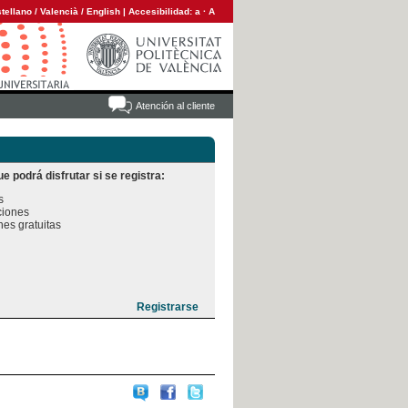
tellano
/
Valencià
/
English
|
Accesibilidad:
a
·
A
Atención al cliente
e podrá disfrutar si se registra:


iones

es gratuitas
