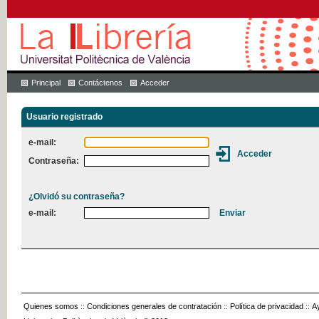
Principal
Contáctenos
Acceder
Usuario registrado
e-mail:
Contraseña:
¿Olvidó su contraseña?
e-mail:
Quienes somos
::
Condiciones generales de contratación
::
Política de privacidad
::
A